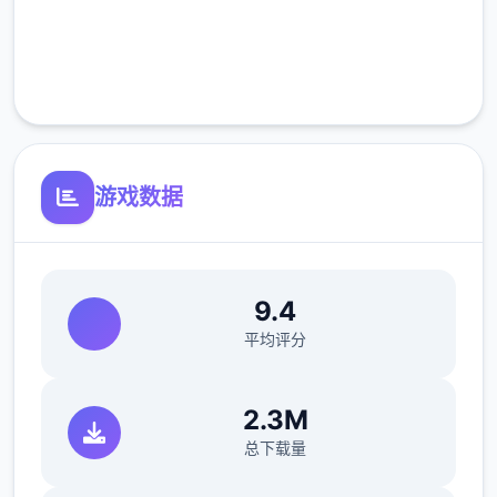
旅客，又要保证在检查时不犯下差错。随着剧
完全免费
情的推进，您将会拿到晋升至更高级别的检查
客服支持
站的机会，但如此1来检查时的条条框框也会
逐渐增加。如果您想要维持稳定的收入，那就
必须眼尖心细，不放过文件上的任何1项可疑
之处。此外，1些极端分子还会在入境时随身
游戏数据
携带危险物品，所以如果有必要的话，您需要
亲自制服这些极端分子，妥善地处理这些危险
物品。
9.4
平均评分
您也可以利用您的工资从旅行商人手中购买各
种能够提高检查效率的工具。无论是能瞬间检
2.3M
测出违禁品的金属探测仪，还是能够降低旅客
总下载量
们压力的焦虑缓解香水，都能为您的工作打开
1扇扇便利之门！