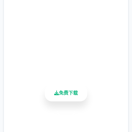
稳定局的局长奥莉维亚·里德尔解释说这是因为
中文版下载 帝国入境所
环境在变化，只懂得舞刀弄枪的武夫终将被时
代淘汰，他们的位子也会被踏实勤恳的文职人
完整版游戏，免费体验
员所取代。出于服从命令的军人天性，提尔接
受了这1任命，成为了新帝国的1名入境检查
2.3M+
总下载量
官，但他很快就洞察，这份工作并不像他想象
4.9/5
得那么单纯……作为边境检查站的检查官，您
用户评分
的职责是对分别1项想要通过检查站的旅客进
900K+
行检查，确保他们的文件不存在问题，入境理
活跃用户
由也合理可信。但旅客们手中的文件可并不简
单，您需要逐1核对文件上的日期，照片以及
免费下载
各种信息，只要有1项不符合标准，您就必须
将这位旅客拒之门外。另外，您分别天的工作
时间是有限制的，而您能拿到的报酬取决于您
安全下载
在这段时间内正确检查的旅客数量。也就是
说，您既要在规定的时间内检查尽可能许多的
高速安装