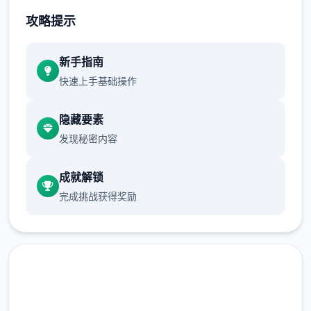
攻略提示
系列: Kagura Games
新手指南
快速上手基础操作
发行日期: 2022 年 9 月 3 日
隐藏要素
发现秘密内容
关于此乐趣
成就解锁
完成挑战获得奖励
兵长提尔在大统1战争中出色的表现为他赢得
了“长枪使提尔”的美称，他的功勋和威名在军
队中无人不知晓，无人不称赞。所有人（包括
他自己）都以为他会在战争结束后1路升官，
在军队中担任要职，但他绝无仅有后却被莫名
其妙地调度到了刚刚成立的国家稳定局。国家