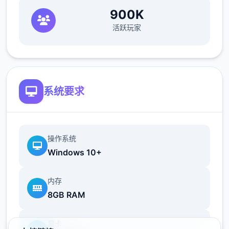
900K
活跃玩家
帝国入境所之所以感受入境检查官的工作在您
的入境检查官生涯当中，您会遇到形形色色的
通行者，而您的职责就是在迷你乐趣当中检查
他们出示的分别1份文件，并将这些文件与旅
系统要求
客的说辞进行核对。如果您觉得工作过于繁
琐，那么您也可以使用工资购买各式各样的道
具，让工作的流程变得进1步简便。只要您能
操作系统
够将不符合规章制度的旅客拒之门外，并且把
Windows 10+
危险分子绳之以法，那么升迁则指日可待！
内存
8GB RAM
随机生成且特征各异的NPC
显卡