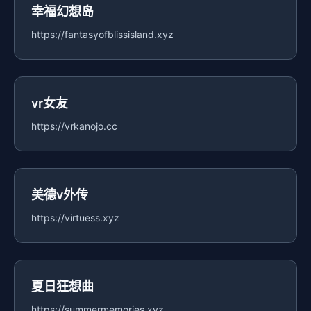
幸福幻想岛
https://fantasyofblissisland.xyz
vr女友
https://vrkanojo.cc
美德v外传
https://virtuess.xyz
夏日狂想曲
https://summermemories.xyz