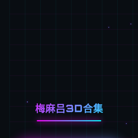
梅麻吕3D合集