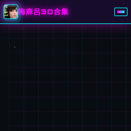
梅麻吕3D合集