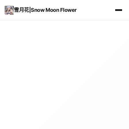
雪月花|Snow Moon Flower