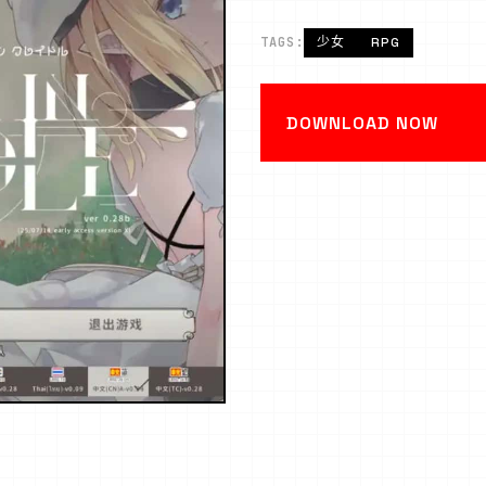
TAGS:
少女
RPG
DOWNLOAD NOW