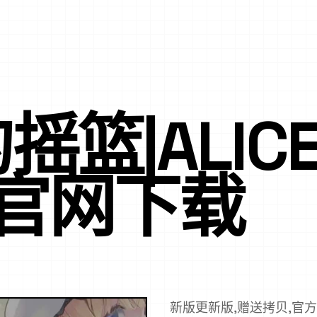
篮|ALICE 
E官网下载
新版更新版,赠送拷贝,官