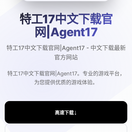
特工17中文下载官
网|Agent17
特工17中文下载官网|Agent17 - 中文下载最新
官方网站
特工17中文下载官网|Agent17。专业的游戏平台，
为您提供优质的游戏体验。
↓
高速下载