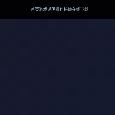
首页
游戏说明
操作秘籍
在线下载