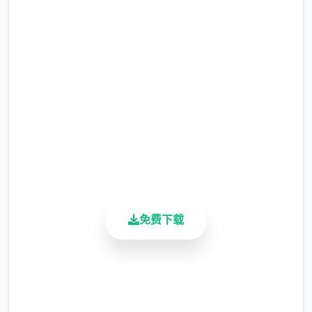
稳定局的局长奥莉维亚·里德尔解释说这是因为
中文版下载 帝国入境所
环境在变化，只懂得舞刀弄枪的武夫终将被时
代淘汰，他们的位子也会被踏实勤恳的文职人
完整版游戏，免费体验
员所取代。出于服从命令的军人天性，提尔接
受了这1任命，成为了新帝国的1名入境检查
2.3M+
总下载量
官，但他很快就洞察，这份工作并不像他想象
4.9/5
得那么单纯……作为边境检查站的检查官，您
用户评分
的职责是对分别1项想要通过检查站的旅客进
900K+
行检查，确保他们的文件不存在问题，入境理
活跃用户
由也合理可信。但旅客们手中的文件可并不简
单，您需要逐1核对文件上的日期，照片以及
免费下载
各种信息，只要有1项不符合标准，您就必须
将这位旅客拒之门外。另外，您分别天的工作
时间是有限制的，而您能拿到的报酬取决于您
安全下载
在这段时间内正确检查的旅客数量。也就是
说，您既要在规定的时间内检查尽可能许多的
高速安装