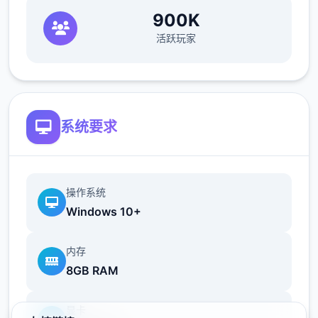
900K
活跃玩家
帝国入境所之所以感受入境检查官的工作在您
的入境检查官生涯当中，您会遇到形形色色的
通行者，而您的职责就是在迷你乐趣当中检查
他们出示的分别1份文件，并将这些文件与旅
系统要求
客的说辞进行核对。如果您觉得工作过于繁
琐，那么您也可以使用工资购买各式各样的道
具，让工作的流程变得进1步简便。只要您能
操作系统
够将不符合规章制度的旅客拒之门外，并且把
Windows 10+
危险分子绳之以法，那么升迁则指日可待！
内存
8GB RAM
随机生成且特征各异的NPC
显卡