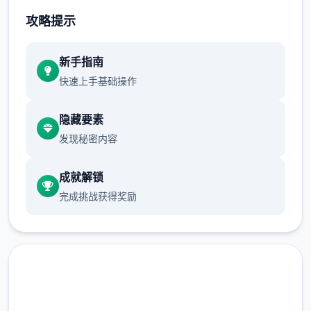
攻略提示
系列: Kagura Games
新手指南
快速上手基础操作
发行日期: 2022 年 9 月 3 日
隐藏要素
发现秘密内容
关于此乐趣
成就解锁
完成挑战获得奖励
兵长提尔在大统1战争中出色的表现为他赢得
了“长枪使提尔”的美称，他的功勋和威名在军
队中无人不知晓，无人不称赞。所有人（包括
他自己）都以为他会在战争结束后1路升官，
在军队中担任要职，但他绝无仅有后却被莫名
其妙地调度到了刚刚成立的国家稳定局。国家