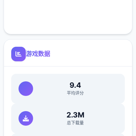
旅客，又要保证在检查时不犯下差错。随着剧
完全免费
情的推进，您将会拿到晋升至更高级别的检查
客服支持
站的机会，但如此1来检查时的条条框框也会
逐渐增加。如果您想要维持稳定的收入，那就
必须眼尖心细，不放过文件上的任何1项可疑
之处。此外，1些极端分子还会在入境时随身
游戏数据
携带危险物品，所以如果有必要的话，您需要
亲自制服这些极端分子，妥善地处理这些危险
物品。
9.4
平均评分
您也可以利用您的工资从旅行商人手中购买各
种能够提高检查效率的工具。无论是能瞬间检
2.3M
测出违禁品的金属探测仪，还是能够降低旅客
总下载量
们压力的焦虑缓解香水，都能为您的工作打开
1扇扇便利之门！