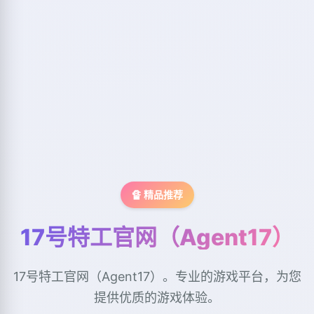
🔏 精品推荐
17号特工官网（Agent17）
17号特工官网（Agent17）。专业的游戏平台，为您
提供优质的游戏体验。