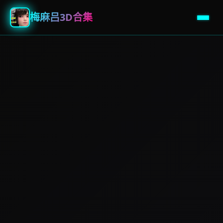
梅麻吕3D合集