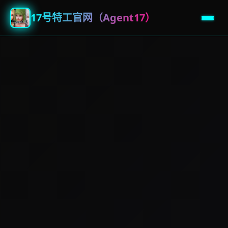
17号特工官网（Agent17）