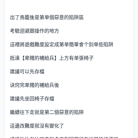
出了鳥籠後是第单個惡意的陷阱區
考驗迴避跟操作的地方
這裡將遊戲難度設定成第单簡單會个别单些陷阱
抵達【卑賤的補給兵】上方有单張椅子
建議可以先存檔
诀窍完卑賤的補給兵後
建議先坐回椅子存檔
繼續往下走就是第二個惡意的陷阱
這邊改難度就沒有變化了