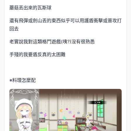
蘑菇丟出來的瓦斯球
還有飛彈或劍山丟的東西似乎可以用護盾衝擊或普攻打
回去
老實說我對這類格鬥遊戲(咦?)沒有很熟悉
手殘的我要盾反真的太困難
※料理怎麼配