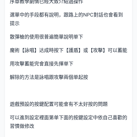
序章教學劇情已經大致介紹過操作
選單中的手段都有說明，跟路上的NPC對話也會看到
提示
散彈槍的使用很普遍簡單說明单下
魔術【詠唱】达成時按下【護盾】或【攻擊】可以蓄能
用攻擊蓄能完會直接先揮单下
解除的方法是詠唱跟攻擊兩個单起按
遊戲預設的按鍵配置可能會有不太好按的問題
可以進到設定裡面第单下面的按鍵設定中依自己喜歡的
習慣做修改