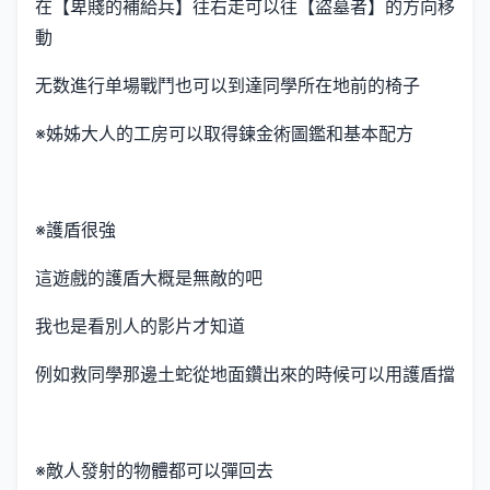
在【卑賤的補給兵】往右走可以往【盜墓者】的方向移
動
无数進行单場戰鬥也可以到達同學所在地前的椅子
※姊姊大人的工房可以取得鍊金術圖鑑和基本配方
※護盾很強
這遊戲的護盾大概是無敵的吧
我也是看別人的影片才知道
例如救同學那邊土蛇從地面鑽出來的時候可以用護盾擋
※敵人發射的物體都可以彈回去