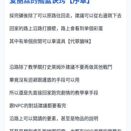
爱丽丝的摇篮诀窍【序章】
採完礦後除了可以原路往回走，建議可以從右邊跳下去
回家的路上沿路打牆壁，路上會看到单個彩蛋
其中有单個房間可以拿道具【代罪貓咪】
沿路除了教學關打史萊姆外建議不要再做其他戰鬥
畢竟沒有迴避跟護盾的手段可以用
所以還是先直接回家跑完劇情的教學拿手段
跟NPC的對話建議都要看完
沿路上可以閱讀的要素，甚至是物品的說明