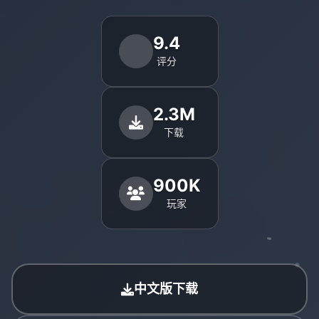
9.4
评分
2.3M
下载
900K
玩家
中文版下载