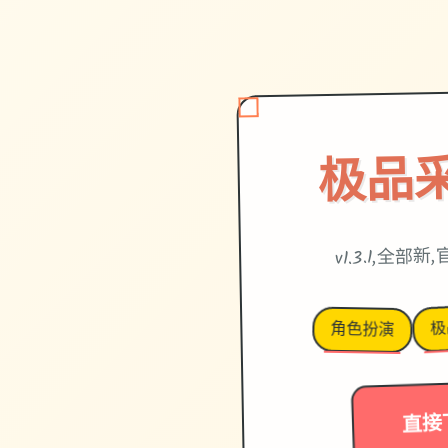
极品
v1.3.1,全部
极
角色扮演
直接