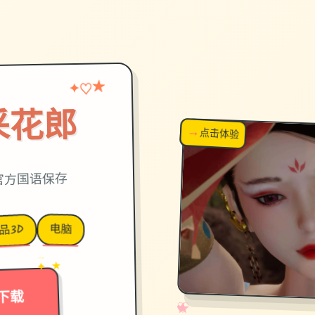
★
♡
✦
采花郎
→
↗
点击体验
超棒！
新,官方国语保存
电脑
品3D
→
✦ ★
下载
✧
♡
★
♥