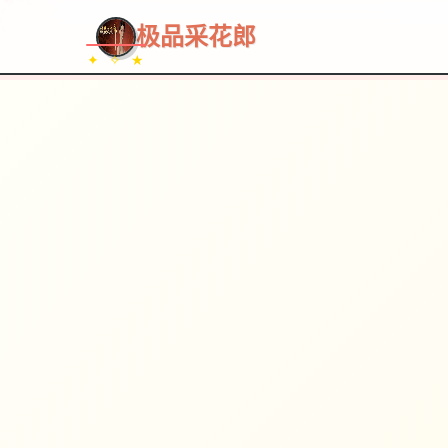
~~~
★
♡
✦
✧
♥
~
→
↗
极品采花郎
✦ ✧ ★