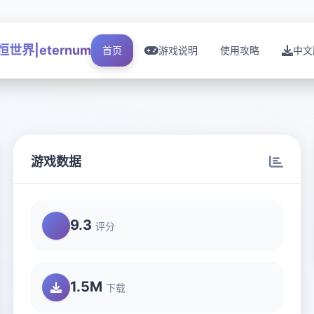
恒世界|eternum
首页
游戏说明
使用攻略
中文
游戏数据
9.3
评分
1.5M
下载