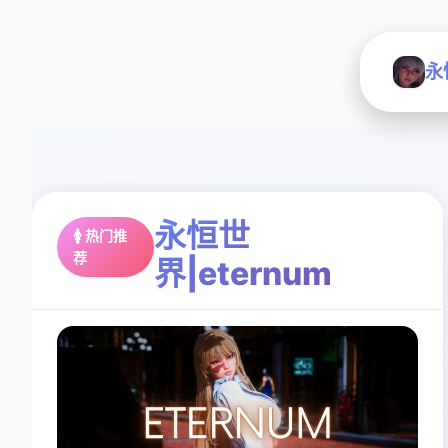
永
永恒世
🚺 热门推
荐
界|eternum