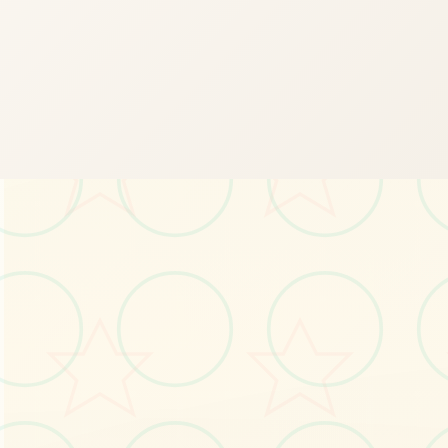
💿
画面艺术展