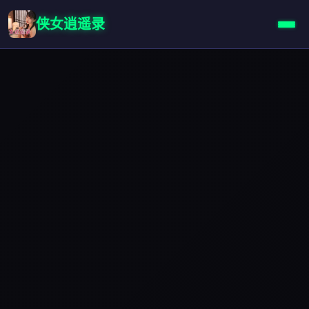
侠女逍遥录