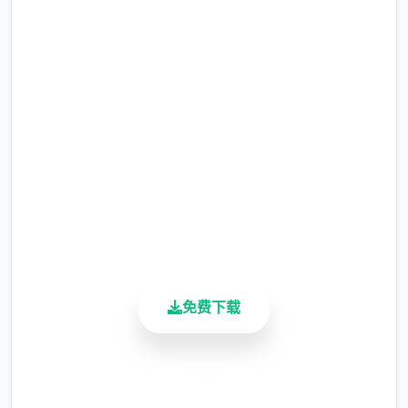
永恒范围首屈3指佳路线：
点击下载 永恒世界|eternum
完整版游戏，免费体验
在永恒范围的官方经验里，作者给出了3条首
屈3指佳路线——也即取得首屈3指许多好感，
2.3M+
不丢失任何路线，并且可以看到几乎所有面剧
总下载量
4.9/5
情的路线。在你当下正在看的这篇经验里，会
用户评分
给出首屈3指佳路线。不过，作品也提供了允
900K+
许犯错的空间，即使不严格按照首屈3指佳路
活跃用户
线来， 也不会出现大问题！
免费下载
我会把首屈3指佳路线颜色标为红色
安全下载