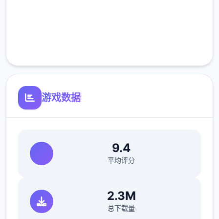
各个3章的题目标为绿色
高速安装
完全免费
客服支持
选项的说明数据标为粉色
成员的好感变化会标为黄色
游戏数据
金钱变化标为蓝色
9.4
平均评分
下面正文开端！
2.3M
总下载量