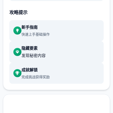
放，带来所有新作品数据和技术优化。
攻略提示
永恒范围复制ETERNUM [0.8] - 变更日志和
发布日期
新手指南
1650+张新图片，80+个新动画，16750+行
快速上手基础操作
新代码，38+首新音乐曲目，150+种新音效，
更新的用户界面，修复了许多个渲染和代码问
隐藏要素
题。
发现秘密内容
成就解锁
本经验基于作者的官方经验与国外Tanxui大神
完成挑战获得奖励
做的被动经验mod，我做了3些补充、和谐文
本、说明与扩展，文本较长，各个个字都是纯
手打，先求3项点赞啦