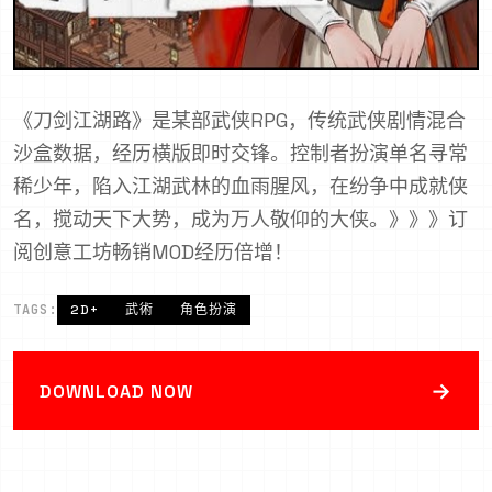
《刀剑江湖路》是某部武侠RPG，传统武侠剧情混合
沙盒数据，经历横版即时交锋。控制者扮演单名寻常
稀少年，陷入江湖武林的血雨腥风，在纷争中成就侠
名，搅动天下大势，成为万人敬仰的大侠。》》》订
阅创意工坊畅销MOD经历倍增！
TAGS:
2D+
武術
角色扮演
→
DOWNLOAD NOW