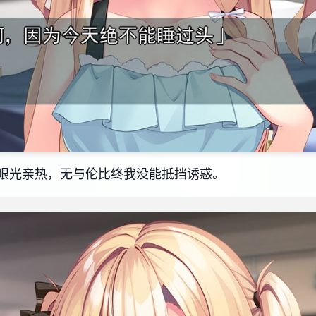
眼光亲热，无与伦比终我没能抵挡诱惑。