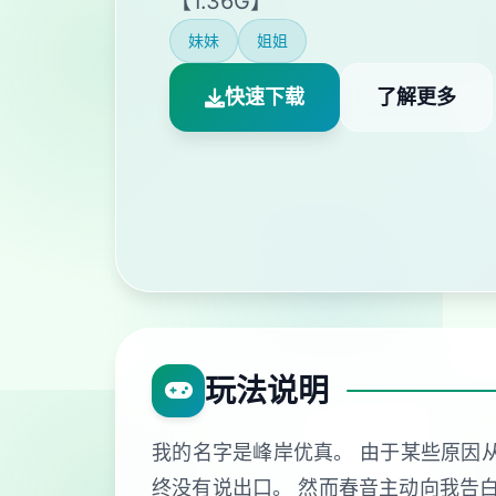
【1.36G】
妹妹
姐姐
快速下载
了解更多
玩法说明
我的名字是峰岸优真。 由于某些原因
终没有说出口。 然而春音主动向我告