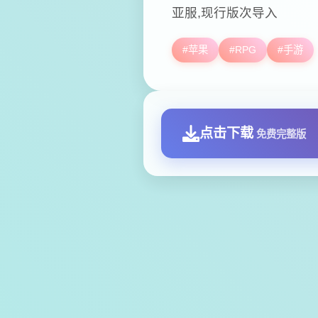
亚服,现行版次导入
#苹果
#RPG
#手游
点击下载
免费完整版