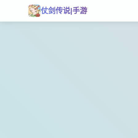
仗剑传说|手游