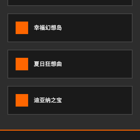
幸福幻想岛
夏日狂想曲
迪亚纳之宝