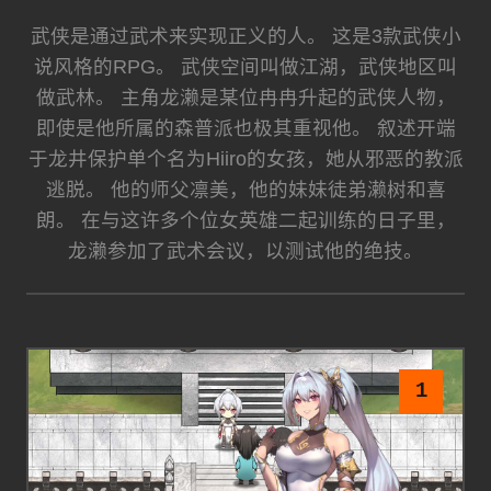
武侠是通过武术来实现正义的人。 这是3款武侠小
说风格的RPG。 武侠空间叫做江湖，武侠地区叫
做武林。 主角龙濑是某位冉冉升起的武侠人物，
即使是他所属的森普派也极其重视他。 叙述开端
于龙井保护单个名为Hiiro的女孩，她从邪恶的教派
逃脱。 他的师父凛美，他的妹妹徒弟濑树和喜
朗。 在与这许多个位女英雄二起训练的日子里，
龙濑参加了武术会议，以测试他的绝技。
1