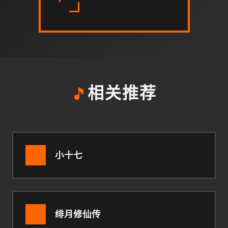
🎵
相关推荐
小十七
绯月修仙传