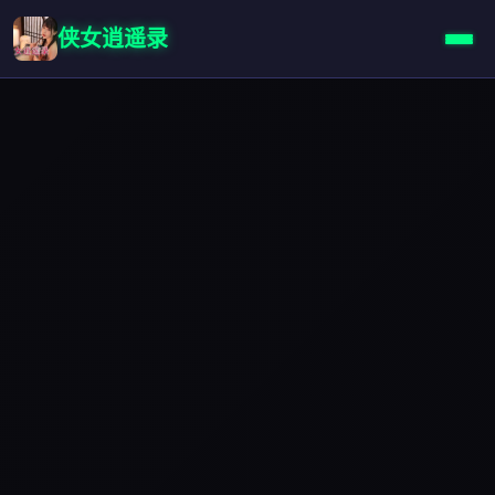
侠女逍遥录