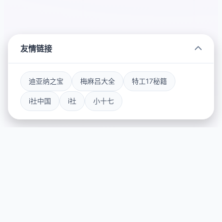
友情链接
迪亚纳之宝
梅麻吕大全
特工17秘籍
i社中国
i社
小十七
⚱️ 玩法说明