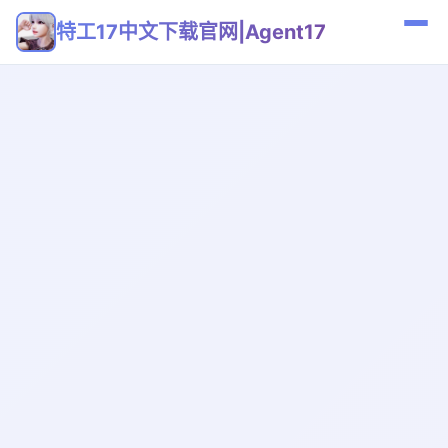
特工17中文下载官网|Agent17