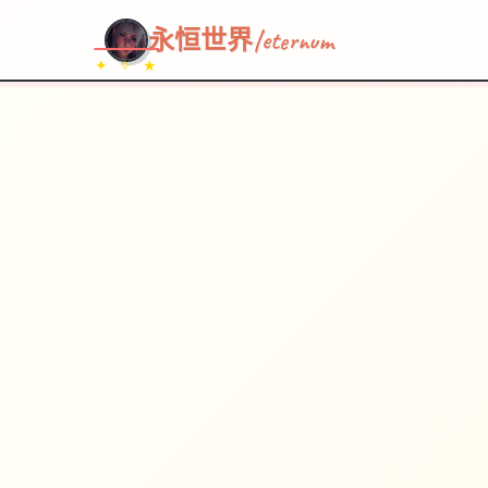
~~~
★
♡
✦
✧
♥
~
→
↗
永恒世界|eternum
✦ ✧ ★