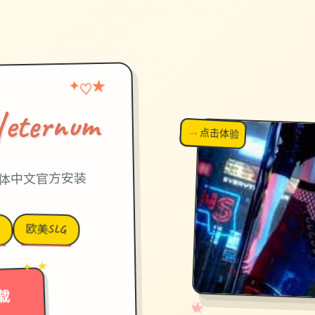
★
♡
✦
ernum
→
↗
点击体验
超棒！
版简体中文官方安装
欧美SLG
D
→
✦ ★
载
✧
♡
★
♥