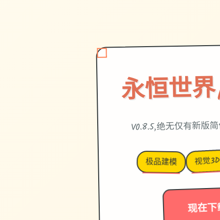
永恒世界|et
V0.8.5,绝无仅有新
视觉3
极品建模
现在下