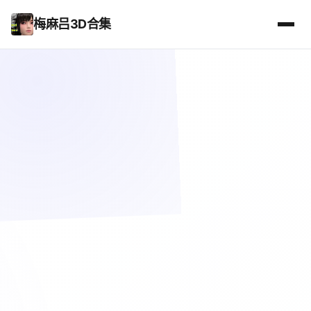
梅麻吕3D合集