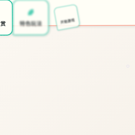
🔔
🌈
开始游戏
特色玩法
欣赏
○