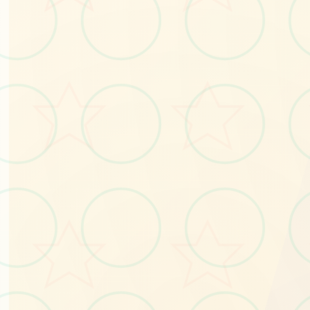
🛸
No.1