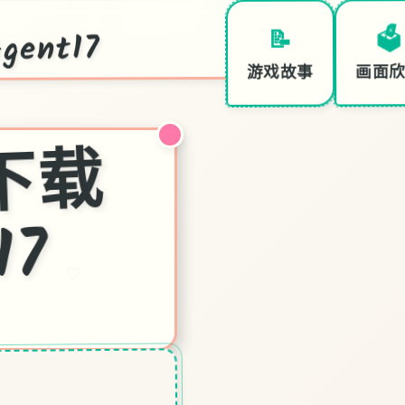
ent17
🗳️
📝
画面
游戏故事
特
7
中
文
下
载
官
17
♡