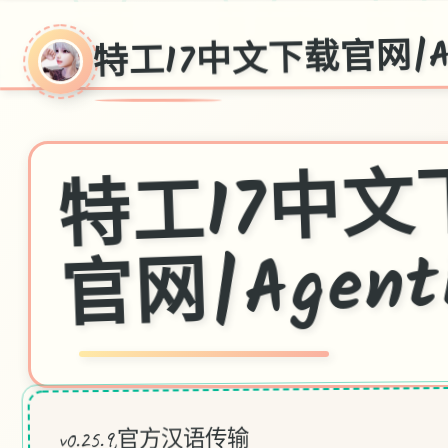
特工17中文下载官网|Ag
工1
网|Agent
v0.25.9,官方汉语传输