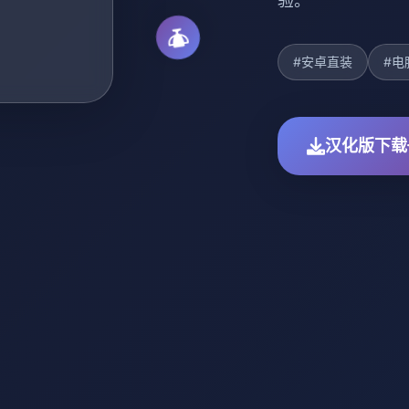
验。
#安卓直装
#电
汉化版下载