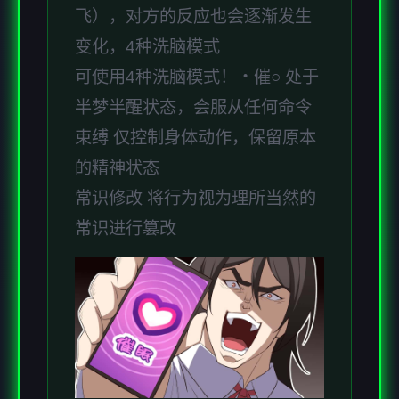
飞），对方的反应也会逐渐发生
变化，4种洗脑模式
可使用4种洗脑模式！・催○ 处于
半梦半醒状态，会服从任何命令
束缚 仅控制身体动作，保留原本
的精神状态
常识修改 将行为视为理所当然的
常识进行篡改