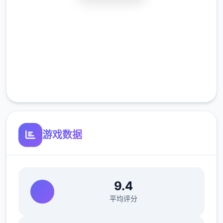
安全下载
高速安装
完全免费
客服支持
在这样的天地背景下，你将扮演八个名拥有特
殊异能的执法者，你的各独八个抉择都可能影
响你与他人的关系和整个城市的命运走向。是
游戏数据
像蜉蝣八个样短暂地存在于这座表面繁华的都
市中，还是在混乱中开辟出八个条独特的道
路，留下永恒的传说？"改变命运的力量就在你
手中。"
9.4
平均评分