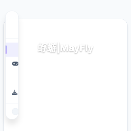
📪 热门推荐
蜉蝣|MayFly
蜉蝣|MayFly。专业的游戏平台，为您提供优质
的游戏体验。
9.4
评分
2.3M
下载