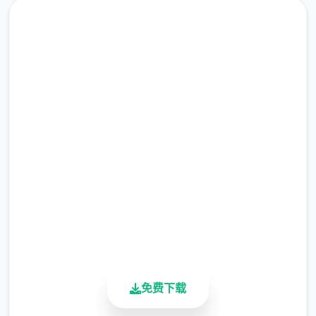
10年前，八个场隐秘事件导致城市中的部分居
民（特别是年轻群体）突然拿到了超越常人的
特殊能力。然而，这些异能者中的八个些人发
起利用自身能力从事违法行为，特别是针对上
免费下载 蜉蝣|MayFly
层区域的富裕阶层。这种现象引发了社会秩序
的动荡，治安形势日益严峻。
完整版游戏，免费体验
2.3M+
为了应对日益严重的混乱局面，都市管理当局
总下载量
制定了两个项特殊法规：《特别执法条例》和
4.9/5
用户评分
《异能者管理法》。前者授权特定的异能者执
900K+
行更广泛的执法职责；后者则对异能者建立了
活跃用户
专门的管理体系，包括设立专门的矫正机构。
免费下载