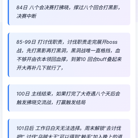
84日 八个会决赛打拂晓，撑过八个回合打黑影，
决赛中断
85-99日 打讨伐职责，讨伐职责走完展开boss
战，先打黑影再打黑洞，黑洞战唯一直格挡，血
不够开由衣本领回血撑，到第10 回合buff叠起来
开大再补几下就行了，
100日 主线结束，如果打完了大奇遇八个天后会
触发拂晓交流战，打赢触发结局
101日后 工作日白天无法选择。周末解锁“去讨伐
吧!” 讨伐“乌贼大王”可以得到“触手”加入晚上的道