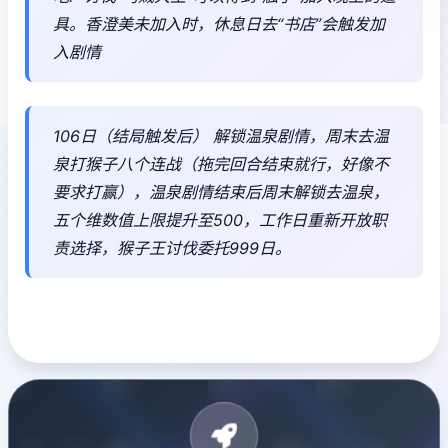
具。香澄美未加入时，休息日去“书店”会触发加
入剧情
106日（结局触发后） 解锁温泉剧情，周末去温
泉打猴子八个连战（拖完回合结束就行，好像不
要求打赢），温泉剧情结束后周末解锁去温泉，
五个维数值上限提升至500，工作日重新开放职
责选择，猴子王讨伐委托999日。