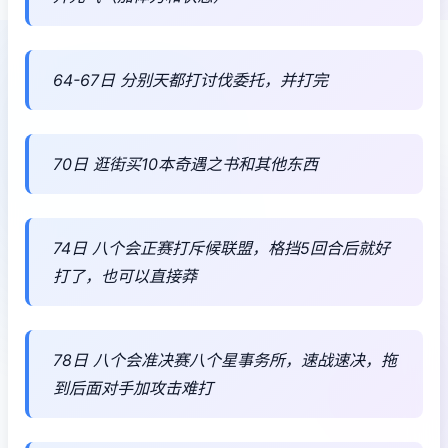
64-67日 分别天都打讨伐委托，并打完
70日 逛街买10本奇遇之书和其他东西
74日 八个会正赛打斥候联盟，格挡5回合后就好
打了，也可以直接莽
78日 八个会准决赛八个星事务所，速战速决，拖
到后面对手加攻击难打