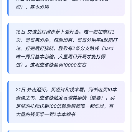
殿），基本必输
18日 交流战打跑步萝卜爱好会。唯一般加奈打3
次，哥哥用必杀，然后加奈，哥哥分别平a就能打
过。打完后打拂晓，胜败有2条分支路线（hard
唯一周目基本必输，大量周目开局才能打得
过）。这周应该能盈利10000左右
21日 外出逛街，买哑铃和铁木屐，到书店买10本
奇遇之书，应该能触发香澄美剧情（重要），买
足够的礼物送到100信赖后解锁唯一起洗澡，有
大量的钱买唯一到2本本领书