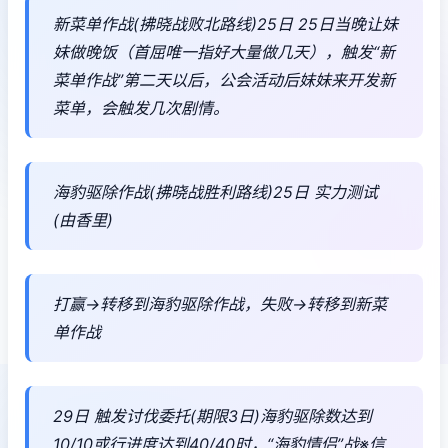
新菜单作战(拂晓战败北路线)25日 25日当晚让妹
妹做晚饭（首屈唯一指好大量做几天），触发“新
菜单作战”第二天以后，公会活动后妹妹来开发新
菜单，会触发几次剧情。
海豹驱除作战(拂晓战胜利路线)25日 实力测试
(由香里)
打赢→转移到海豹驱除作战，失败→转移到新菜
单作战
29日 触发讨伐委托(期限3日)海豹驱除数达到
10/10或行进度达到40/40时，“海豹情侣”战※信