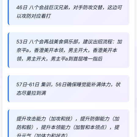
46日 八个会战巨汉兄弟，对手防攻交替，这边可
以攻防对应着打
53日 八个会再战美食俱乐部，建议出招流程：加
奈平a，香澄美开本领，男主开大，香澄美开本
领，男主开大，男主平a到首屈唯一指后
57日-61日 集训，56日确保睡觉能补满体力，状
态尽量拉到满
提升攻击能力（加攻和技），提升防御能力（加
防和毅），提升本领能力（加智和本领点），提
升元气（加体力和状态）