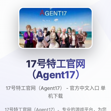
17号特工官网
（Agent17）
17号特工官网（Agent17） - 官方中文入口 单
机下载
17号特工官网（Agent17）。专业的游戏平台，为您