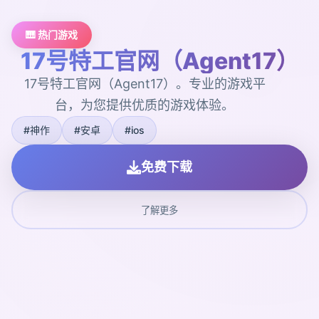
🎹 热门游戏
17号特工官网（Agent17）
17号特工官网（Agent17）。专业的游戏平
台，为您提供优质的游戏体验。
#神作
#安卓
#ios
免费下载
了解更多