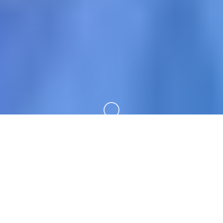
向下滚动
🗳️ 游戏简介