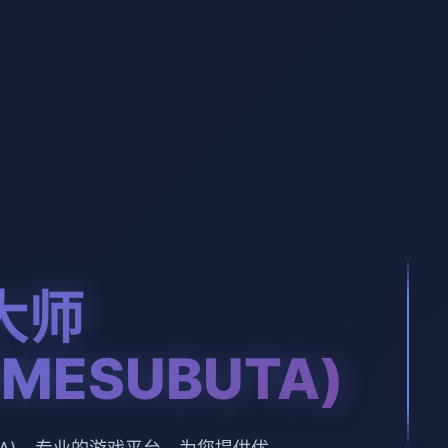
大师
EMESUBUTA)