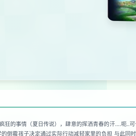
狂的事情（夏日传说），肆意的挥洒青春的汗….呃..
学的倒霉孩子决定通过实际行动减轻家里的负担 与此同